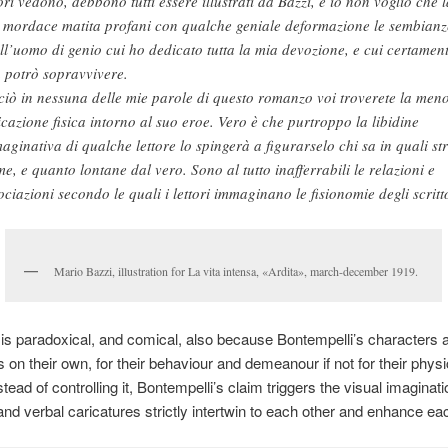
tori vedono, debbono tutti essere illustrati da Bazzi, e io non voglio che l
 mordace matita profani con qualche geniale deformazione le sembianz
ll’uomo di genio cui ho dedicato tutta la mia devozione, e cui certamen
 potrò sopravvivere.
ciò in nessuna delle mie parole di questo romanzo voi troverete la me
icazione fisica intorno al suo eroe. Vero è che purtroppo la libidine
aginativa di qualche lettore lo spingerà a figurarselo chi sa in quali st
me, e quanto lontane dal vero. Sono al tutto inafferrabili le relazioni e
ociazioni secondo le quali i lettori immaginano le fisionomie degli scritto
Mario Bazzi, illustration for La vita intensa, «Ardita», march-december 1919.
 is paradoxical, and comical, also because Bontempelli’s characters a
s on their own, for their behaviour and demeanour if not for their physi
tead of controlling it, Bontempelli’s claim triggers the visual imaginati
 and verbal caricatures strictly intertwin to each other and enhance ea