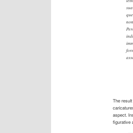
let
sua
que
non
Per
ind
imm
for
ass
The result
caricature
aspect. Ins
figurative