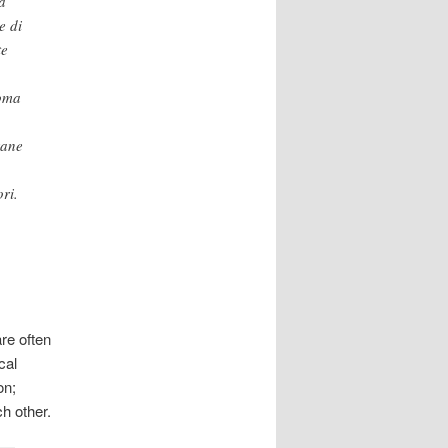
a
e di
te
noma
rane
ri.
re often
cal
on;
ch other.