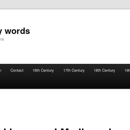
y words
ure
n
Contact
16th Century
17th Century
18th Century
19t