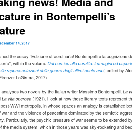
aking news! Media and
cature in Bontempelli’s
rature
ecember 14, 2017
lished the essay “Edizione straordinaria! Bontempelli e la cognizione de
erra”, within the volume
Dal nemico alla coralit
à
. Immagini ed esper
nelle rappresentazioni della guerra degli ultimi cento anni
, edited by Al
Firenze: LoGisma, 2017).
analyses two novels by the Italian writer Massimo Bontempelli,
La v
d
La vita operosa
(1921). I look at how these literary texts represent t
he post-WWI metropolis, in whose spaces an analogy is established b
f war and the violence of peacetime dominated by the semiotic aggr
ty. Particularly, the psychic pressure of war seems to be extended by
of the media system, which in those years was sky-rocketing and be