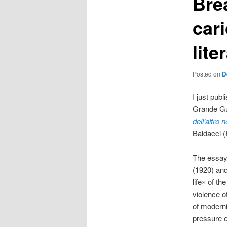
Bre
cari
lite
Posted on
D
I just pub
Grande Gu
dell’altro 
Baldacci (
The essay 
(1920) an
life» of t
violence o
of moderni
pressure 