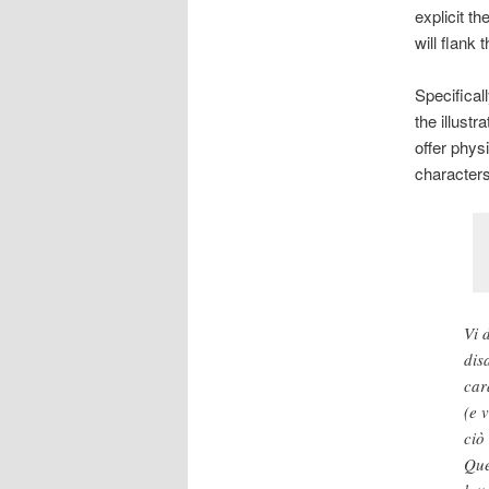
explicit th
will flank
Specificall
the illustr
offer phys
characters
Vi 
dis
car
(e 
ciò
Que