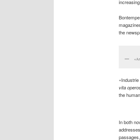
increasin
Bontempell
magazines
the newspa
«Ard
«Industrie 
vita opero
the human 
In both no
addresses 
passages, 