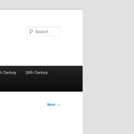
Search
h Century
20th Century
Next
→