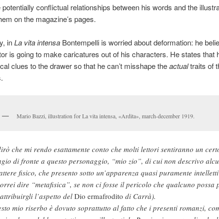
e potentially conflictual relationships between his words and the illustr
 them on the magazine’s pages.
y, in
La vita intensa
Bontempelli is worried about deformation: he beli
ator is going to make caricatures out of his characters. He states that h
ical clues to the drawer so that he can’t misshape the
actual
traits of 
.
Mario Bazzi, illustration for La vita intensa, «Ardita», march-december 1919.
dirò che mi rendo esattamente conto che molti lettori sentiranno un cert
agio di fronte a questo personaggio, “mio zio”, di cui non descrivo alc
attere fisico, che presento sotto un’apparenza quasi puramente intellett
vorrei dire “metafisica”, se non ci fosse il pericolo che qualcuno possa 
 attribuirgli l’aspetto del
Dio ermafrodito
di Carrà).
sto mio riserbo è dovuto soprattutto al fatto che i presenti romanzi, co