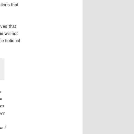
ations that
eves that
e will not
the fictional
o
un
iva
per
me i