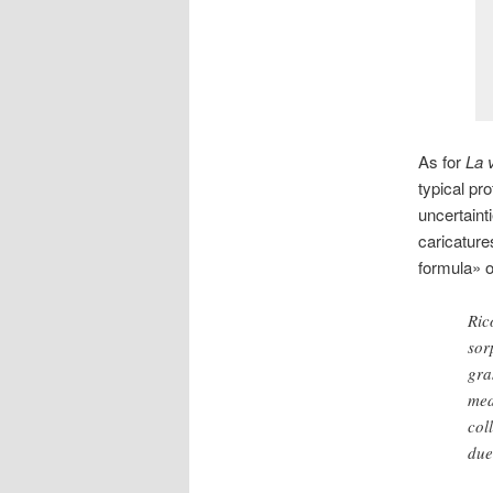
As for
La 
typical pr
uncertainti
caricature
formula» of
Ric
sor
gra
med
col
due