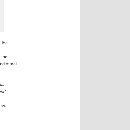
e
, the
o the
and moral
ata
 po’
 sul