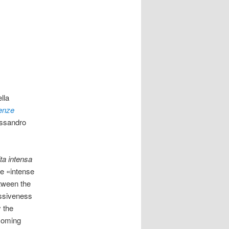
lla
ienze
essandro
ita intensa
he «intense
etween the
essiveness
 the
coming