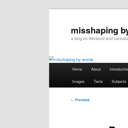
Skip
to
primary
misshaping b
content
a blog on literature and caricat
Main
Home
About
Introductio
menu
Images
Texts
Subjects
Post
←
Previous
navigation