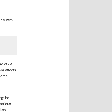
t
hly with
ase of
La
ism affects
force.
ng: he
 various
akes