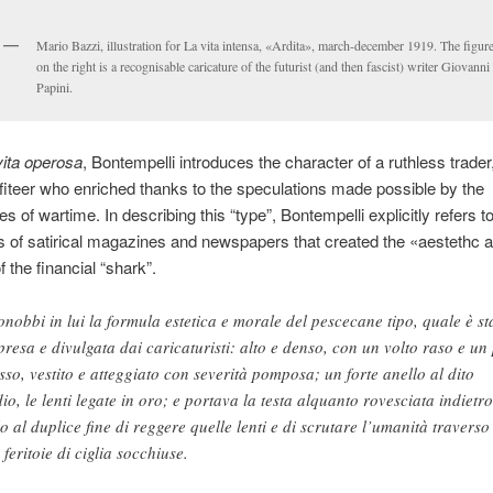
Mario Bazzi, illustration for La vita intensa, «Ardita», march-december 1919. The figur
on the right is a recognisable caricature of the futurist (and then fascist) writer Giovanni
Papini.
vita operosa
, Bontempelli introduces the character of a ruthless trader
ofiteer who enriched thanks to the speculations made possible by the
es of wartime. In describing this “type”, Bontempelli explicitly refers t
s of satirical magazines and newspapers that created the «aestethc 
 the financial “shark”.
onobbi in lui la formula estetica e morale del pescecane tipo, quale è st
presa e divulgata dai caricaturisti: alto e denso, con un volto raso e un
sso, vestito e atteggiato con severità pomposa; un forte anello al dito
io, le lenti legate in oro; e portava la testa alquanto rovesciata indietro
lo al duplice fine di reggere quelle lenti e di scrutare l’umanità traverso
 feritoie di ciglia socchiuse.