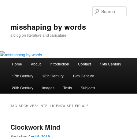
Skip
Skip
to
to
Sear
primary
secondary
content
content
misshaping by words
a blog on literature and caricature
Main
Home
About
Introduction
Contact
16th Century
menu
17th Century
18th Century
19th Century
20th Century
Images
Texts
Subjects
TAG ARCHIVES:
INTELLIGENZA ARTIFICIALE
Clockwork Mind
Posted on
April 9, 2019