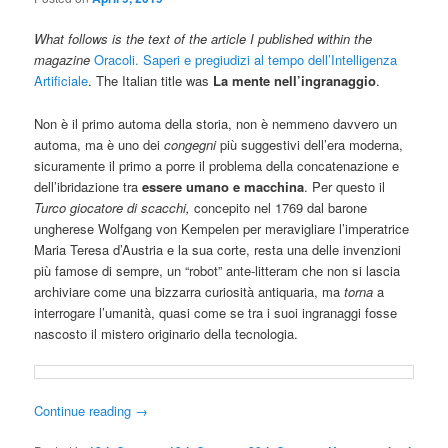
What follows is the text of the article I published within the
magazine
Oracoli. Saperi e pregiudizi al tempo dell’Intelligenza
Artificiale
. The Italian title was
La mente nell’ingranaggio
.
Non è il primo automa della storia, non è nemmeno davvero un
automa, ma è uno dei
congegni
più suggestivi dell’era moderna,
sicuramente il primo a porre il problema della concatenazione e
dell’ibridazione tra
essere umano e macchina
. Per questo il
Turco giocatore di scacchi,
concepito nel 1769 dal barone
ungherese Wolfgang von Kempelen per meravigliare l’imperatrice
Maria Teresa d’Austria e la sua corte, resta una delle invenzioni
più famose di sempre, un “robot” ante-litteram che non si lascia
archiviare come una bizzarra curiosità antiquaria, ma
torna
a
interrogare l’umanità, quasi come se tra i suoi ingranaggi fosse
nascosto il mistero originario della tecnologia.
Continue reading
→