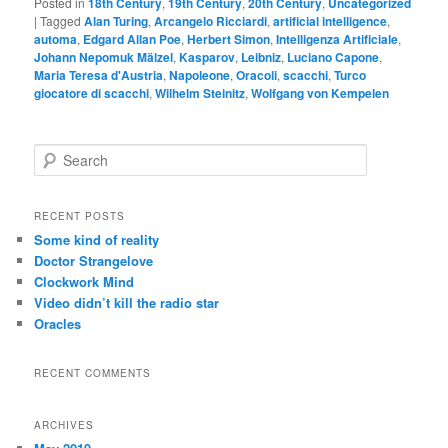
Posted in
18th Century
,
19th Century
,
20th Century
,
Uncategorized
|
Tagged
Alan Turing
,
Arcangelo Ricciardi
,
artificial intelligence
,
automa
,
Edgard Allan Poe
,
Herbert Simon
,
Intelligenza Artificiale
,
Johann Nepomuk Mälzel
,
Kasparov
,
Leibniz
,
Luciano Capone
,
Maria Teresa d'Austria
,
Napoleone
,
Oracoli
,
scacchi
,
Turco
giocatore di scacchi
,
Wilhelm Steinitz
,
Wolfgang von Kempelen
S
e
a
r
RECENT POSTS
c
Some kind of reality
h
Doctor Strangelove
Clockwork Mind
Video didn’t kill the radio star
Oracles
RECENT COMMENTS
ARCHIVES